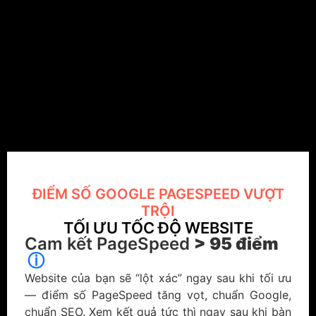
ĐIỂM SỐ GOOGLE PAGESPEED VƯỢT
TRỘI
TỐI ƯU TỐC ĐỘ WEBSITE
Cam kết PageSpeed
> 95 điểm
ⓘ
Website của bạn sẽ “lột xác” ngay sau khi tối ưu
— điểm số PageSpeed tăng vọt, chuẩn Google,
chuẩn SEO. Xem kết quả tức thì ngay sau khi bàn