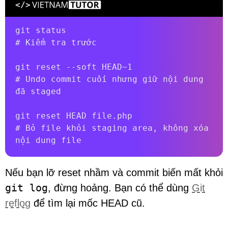
git status

# Kiểm tra trước

git reset --soft HEAD~1

# Undo commit cuối nhưng giữ nội dung 
đã staged

git reset HEAD file.php

# Bỏ file khỏi staging area, không xóa 
nội dung file
Nếu bạn lỡ reset nhầm và commit biến mất khỏi
git log
, đừng hoảng. Bạn có thể dùng
Git
reflog
để tìm lại mốc HEAD cũ.