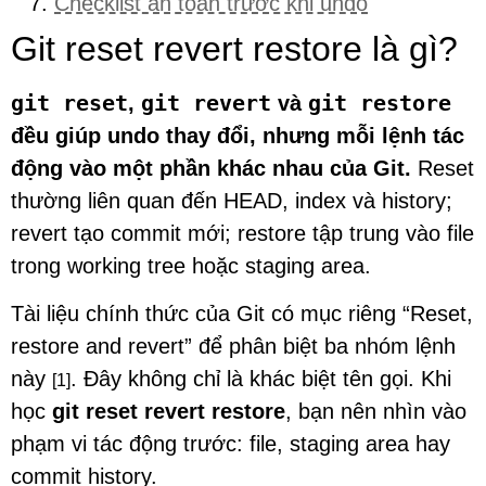
Checklist an toàn trước khi undo
Git reset revert restore là gì?
git reset
git revert
git restore
,
và
đều giúp undo thay đổi, nhưng mỗi lệnh tác
động vào một phần khác nhau của Git.
Reset
thường liên quan đến HEAD, index và history;
revert tạo commit mới; restore tập trung vào file
trong working tree hoặc staging area.
Tài liệu chính thức của Git có mục riêng “Reset,
restore and revert” để phân biệt ba nhóm lệnh
này
. Đây không chỉ là khác biệt tên gọi. Khi
[1]
học
git reset revert restore
, bạn nên nhìn vào
phạm vi tác động trước: file, staging area hay
commit history.