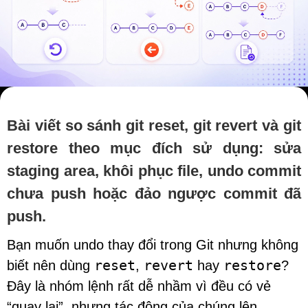
Bài viết so sánh git reset, git revert và git
restore theo mục đích sử dụng: sửa
staging area, khôi phục file, undo commit
chưa push hoặc đảo ngược commit đã
push.
Bạn muốn undo thay đổi trong Git nhưng không
reset
revert
restore
biết nên dùng
,
hay
?
Đây là nhóm lệnh rất dễ nhầm vì đều có vẻ
“quay lại”, nhưng tác động của chúng lên