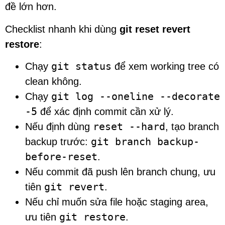
đề lớn hơn.
Checklist nhanh khi dùng
git reset revert
restore
:
git status
Chạy
để xem working tree có
clean không.
git log --oneline --decorate
Chạy
-5
để xác định commit cần xử lý.
reset --hard
Nếu định dùng
, tạo branch
git branch backup-
backup trước:
before-reset
.
Nếu commit đã push lên branch chung, ưu
git revert
tiên
.
Nếu chỉ muốn sửa file hoặc staging area,
git restore
ưu tiên
.