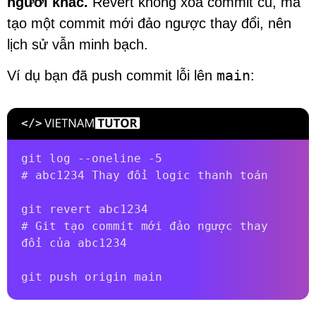
người khác.
Revert không xóa commit cũ, mà
tạo một commit mới đảo ngược thay đổi, nên
lịch sử vẫn minh bạch.
main
Ví dụ bạn đã push commit lỗi lên
:
git log --oneline -5

# abc1234 Thay đổi logic thanh toán

git revert abc1234

# Git tạo commit mới đảo ngược thay 
đổi của abc1234

git push origin main