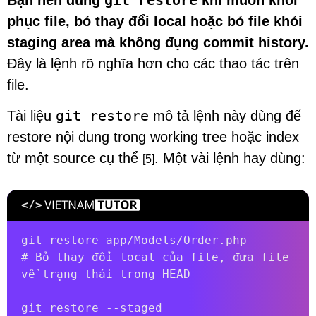
phục file, bỏ thay đổi local hoặc bỏ file khỏi
staging area mà không đụng commit history.
Đây là lệnh rõ nghĩa hơn cho các thao tác trên
file.
git restore
Tài liệu
mô tả lệnh này dùng để
restore nội dung trong working tree hoặc index
từ một source cụ thể
. Một vài lệnh hay dùng:
[5]
git restore app/Models/Order.php

# Bỏ thay đổi local của file, đưa file 
về trạng thái trong HEAD

git restore --staged 