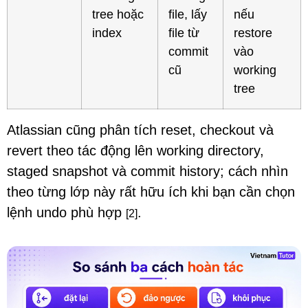
tree hoặc
file, lấy
nếu
index
file từ
restore
commit
vào
cũ
working
tree
Atlassian cũng phân tích reset, checkout và
revert theo tác động lên working directory,
staged snapshot và commit history; cách nhìn
theo từng lớp này rất hữu ích khi bạn cần chọn
lệnh undo phù hợp
.
[2]