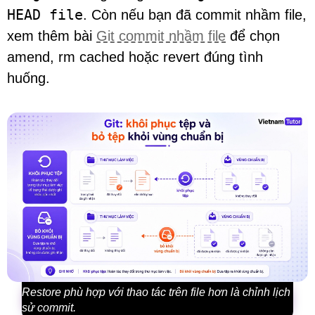
HEAD file
. Còn nếu bạn đã commit nhầm file,
xem thêm bài
Git commit nhầm file
để chọn
amend, rm cached hoặc revert đúng tình
huống.
Restore phù hợp với thao tác trên file hơn là chỉnh lịch
sử commit.