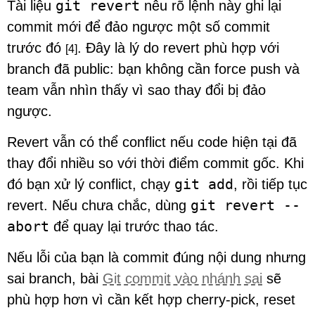
git revert
Tài liệu
nêu rõ lệnh này ghi lại
commit mới để đảo ngược một số commit
trước đó
. Đây là lý do revert phù hợp với
[4]
branch đã public: bạn không cần force push và
team vẫn nhìn thấy vì sao thay đổi bị đảo
ngược.
Revert vẫn có thể conflict nếu code hiện tại đã
thay đổi nhiều so với thời điểm commit gốc. Khi
git add
đó bạn xử lý conflict, chạy
, rồi tiếp tục
git revert --
revert. Nếu chưa chắc, dùng
abort
để quay lại trước thao tác.
Nếu lỗi của bạn là commit đúng nội dung nhưng
sai branch, bài
Git commit vào nhánh sai
sẽ
phù hợp hơn vì cần kết hợp cherry-pick, reset