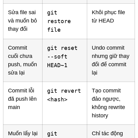
Sửa file sai
git
Khôi phục file
và muốn bỏ
từ HEAD
restore
thay đổi
file
Commit
git reset
Undo commit
cuối chưa
nhưng giữ thay
--soft
push, muốn
đổi để commit
HEAD~1
sửa lại
lại
Commit lỗi
git revert
Tạo commit
đã push lên
đảo ngược,
<hash>
main
không rewrite
history
Muốn lấy lại
git
Chỉ tác động