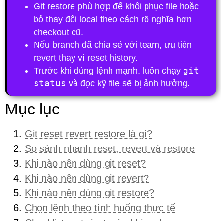
Git restore
phù hợp để khôi phục file hoặc
bỏ thay đổi local theo cách rõ nghĩa hơn
checkout cũ.
Nếu branch đã chia sẻ với team, ưu tiên
revert thay vì reset history.
Trước khi dùng lệnh mạnh, luôn chạy
git
status
và đọc kỹ file sẽ bị ảnh hưởng.
Mục lục
Git reset revert restore là gì?
So sánh nhanh reset, revert và restore
Khi nào nên dùng git reset?
Khi nào nên dùng git revert?
Khi nào nên dùng git restore?
Chọn lệnh theo tình huống thực tế