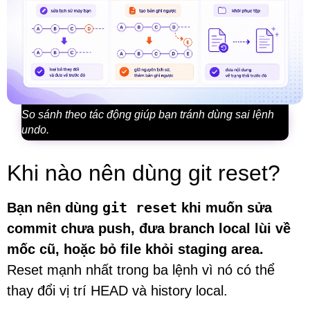
So sánh theo tác động giúp bạn tránh dùng sai lệnh
undo.
Khi nào nên dùng git reset?
git reset
Bạn nên dùng
khi muốn sửa
commit chưa push, đưa branch local lùi về
mốc cũ, hoặc bỏ file khỏi staging area.
Reset mạnh nhất trong ba lệnh vì nó có thể
thay đổi vị trí HEAD và history local.