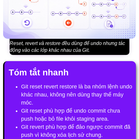
Reset, revert và restore đều dùng để undo nhưng tác
động vào các lớp khác nhau của Git.
Tóm tắt nhanh
Git reset revert restore
là ba nhóm lệnh undo
khác nhau, không nên dùng thay thế máy
móc.
Git reset
phù hợp để undo commit chưa
push hoặc bỏ file khỏi staging area.
Git revert
phù hợp để đảo ngược commit đã
push vì không xóa lịch sử chung.