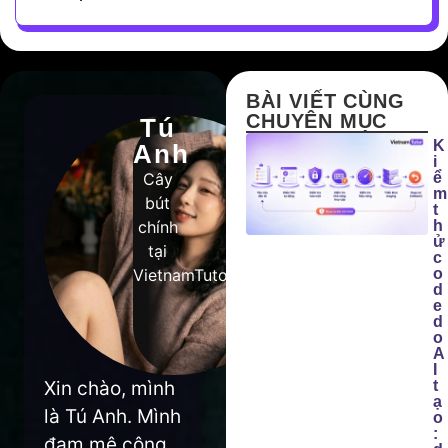
BÀI VIẾT CÙNG
CHUYÊN MỤC
Tú
K
Anh
i
Cây
ể
m
bút
t
chính
h
ử
tại
c
VietnamTutor
o
d
e
d
o
A
I
Xin chào, mình
t
ạ
là Tú Anh. Mình
o
:
đam mê công