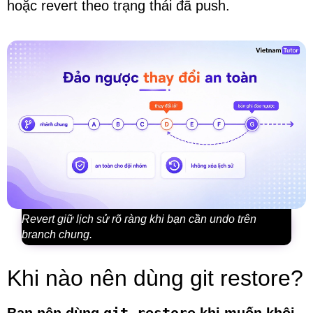
hoặc revert theo trạng thái đã push.
Revert giữ lịch sử rõ ràng khi bạn cần undo trên
branch chung.
Khi nào nên dùng git restore?
git restore
Bạn nên dùng
khi muốn khôi