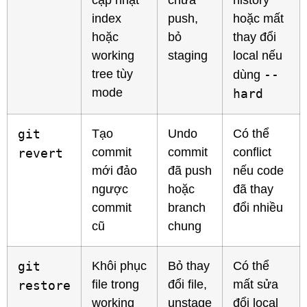
cập nhật
chưa
history
index
push,
hoặc mất
hoặc
bỏ
thay đổi
working
staging
local nếu
tree tùy
--
dùng
mode
hard
git
Tạo
Undo
Có thể
commit
commit
conflict
revert
mới đảo
đã push
nếu code
ngược
hoặc
đã thay
commit
branch
đổi nhiều
cũ
chung
git
Khôi phục
Bỏ thay
Có thể
file trong
đổi file,
mất sửa
restore
working
unstage
đổi local