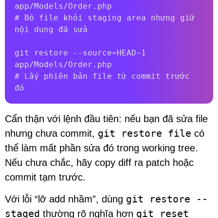
app/Models/Order.php

# Bỏ file khỏi staging area nhưng giữ 
nội dung đã sửa

git restore --source=HEAD~1 
app/Models/Order.php

# Lấy phiên bản file từ commit trước 
đó
Cẩn thận với lệnh đầu tiên: nếu bạn đã sửa file
git restore file
nhưng chưa commit,
có
thể làm mất phần sửa đó trong working tree.
Nếu chưa chắc, hãy copy diff ra patch hoặc
commit tạm trước.
git restore --
Với lỗi “lỡ add nhầm”, dùng
staged
git reset
thường rõ nghĩa hơn