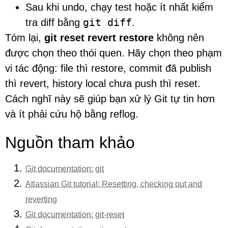
Sau khi undo, chạy test hoặc ít nhất kiểm
git diff
tra diff bằng
.
Tóm lại,
git reset revert restore
không nên
được chọn theo thói quen. Hãy chọn theo phạm
vi tác động: file thì restore, commit đã publish
thì revert, history local chưa push thì reset.
Cách nghĩ này sẽ giúp bạn xử lý Git tự tin hơn
và ít phải cứu hộ bằng reflog.
Nguồn tham khảo
Git documentation: git
Atlassian Git tutorial: Resetting, checking out and
reverting
Git documentation: git-reset