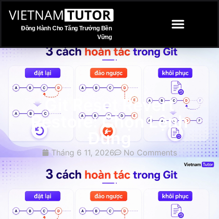
Đồng Hành Cho Tăng Trưởng Bền
Vững
TRANG CHỦ
Git Reset Revert
Restore: Chọn Lệnh
Đúng
Tháng 6 11, 2026
No Comments