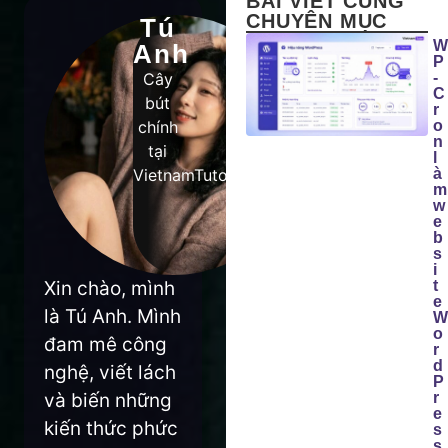
BÀI VIẾT CÙNG
CHUYÊN MỤC
Tú
W
Anh
P
Cây
-
C
bút
r
chính
o
n
tại
l
VietnamTutor
à
m
w
e
b
s
i
Xin chào, mình
t
e
là Tú Anh. Mình
W
o
đam mê công
r
d
nghệ, viết lách
P
và biến những
r
e
kiến thức phức
s
s