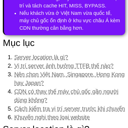
trí và tách cache HIT, MISS, BYPASS.
Nếu khách vừa ở Việt Nam vừa quốc tế,
máy chủ gốc ổn định ở khu vực châu Á kèm
CDN thường cân bằng hơn.
Mục lục
Server location là gì?
Vị trí server ảnh hưởng TTFB thế nào?
Nên chọn Việt Nam, Singapore, Hong Kong
hay Japan?
CDN có thay thế máy chủ gốc gần người
dùng không?
Cách kiểm tra vị trí server trước khi chuyển
Khuyến nghị theo loại website