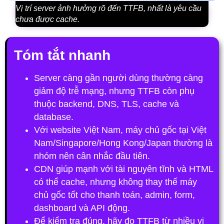
Vị trí server ảnh hưởng rõ đến TTFB, nhất là yêu cầu
chưa được cache.
Tóm tắt nhanh
Server càng gần người dùng thường càng
giảm độ trễ mạng, nhưng TTFB còn phụ
thuộc backend, DNS, TLS, cache và
database.
Với website Việt Nam, máy chủ gốc tại Việt
Nam/Singapore/Hong Kong/Japan thường là
nhóm nên cân nhắc đầu tiên.
CDN giúp mạnh với tài nguyên tĩnh và HTML
có thể cache, nhưng không thay thế máy
chủ gốc tốt cho thanh toán, admin, form,
dashboard và API động.
Để kiểm tra đúng, hãy đo TTFB từ nhiều vị