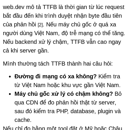
web.dev mô tả TTFB là thời gian từ lúc request
bắt đầu đến khi trình duyệt nhận byte đầu tiên
của phản hồi
. Nếu máy chủ gốc ở quá xa
[2]
người dùng Việt Nam, độ trễ mạng có thể tăng.
Nếu backend xử lý chậm, TTFB vẫn cao ngay
cả khi server gần.
Mình thường tách TTFB thành hai câu hỏi:
Đường đi mạng có xa không?
Kiểm tra
từ Việt Nam hoặc khu vực gần Việt Nam.
Máy chủ gốc xử lý có chậm không?
Bỏ
qua CDN để đo phản hồi thật từ server,
sau đó kiểm tra PHP, database, plugin và
cache.
Nếu chỉ đo bằng một tool đặt ở Mỹ hoặc Châu