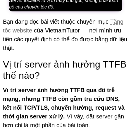
Server location là vị trí máy chủ gốc, không phải toàn
bộ câu chuyện tốc độ.
Bạn đang đọc bài viết thuộc chuyên mục
Tăng
tốc website
của VietnamTutor — nơi mình ưu
tiên các quyết định có thể đo được bằng dữ liệu
thật.
Vị trí server ảnh hưởng TTFB
thế nào?
Vị trí server ảnh hưởng TTFB qua độ trễ
mạng, nhưng TTFB còn gồm tra cứu DNS,
kết nối TCP/TLS, chuyển hướng, request và
thời gian server xử lý.
Vì vậy, đặt server gần
hơn chỉ là một phần của bài toán.