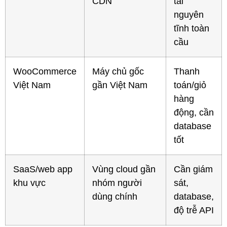
CDN
tài
nguyên
tĩnh toàn
cầu
WooCommerce
Máy chủ gốc
Thanh
Việt Nam
gần Việt Nam
toán/giỏ
hàng
động, cần
database
tốt
SaaS/web app
Vùng cloud gần
Cần giám
khu vực
nhóm người
sát,
dùng chính
database,
độ trễ API