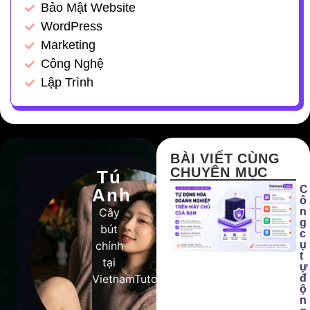
Bảo Mật Website
WordPress
Marketing
Công Nghệ
Lập Trình
BÀI VIẾT CÙNG
CHUYÊN MỤC
Tú
C
Anh
ô
Cây
n
g
bút
c
chính
ụ
t
tại
ự
VietnamTutor
đ
ộ
n