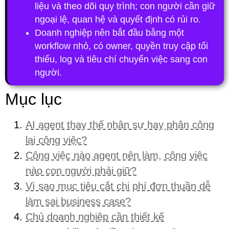
liệu và theo dõi quy trình; con người cần giữ
ngoại lệ, quan hệ và quyết định có rủi ro.
Doanh nghiệp nên bắt đầu bằng một
workflow nhỏ, có owner, quyền truy cập tối
thiểu, log và tiêu chí chuyển việc sang con
người.
Mục lục
AI agent thay thế nhân sự hay phân công
lại công việc?
Công việc nào agent nên làm, công việc
nào con người phải giữ?
Vì sao mục tiêu cắt chi phí đơn thuần dễ
làm sai business case?
Chủ doanh nghiệp cần thiết kế