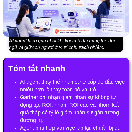
AI agent hiệu quả nhất khi khuếch đại năng lực đội
ngũ và giữ con người ở vị trí chịu trách nhiệm.
Tóm tắt nhanh
AI agent thay thế nhân sự
ở cấp độ đầu việc
nhiều hơn là thay toàn bộ vai trò.
Gartner ghi nhận giảm nhân sự không tự
động tạo ROI; nhóm ROI cao và nhóm kết
quả thấp có tỷ lệ giảm nhân sự gần tương
đương
.
[1]
Agent phù hợp với việc lặp lại, chuẩn bị dữ