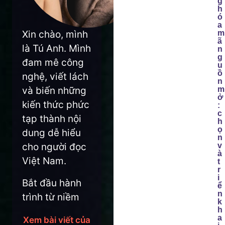
g
h
ó
a
Xin chào, mình
m
ã
là Tú Anh. Mình
n
g
đam mê công
u
ồ
nghệ, viết lách
n
và biến những
m
ở
kiến thức phức
:
c
tạp thành nội
h
ọ
dung dễ hiểu
n
cho người đọc
v
à
Việt Nam.
t
r
i
Bắt đầu hành
ể
n
trình từ niềm
k
yêu thích lập
h
a
Xem bài viết của