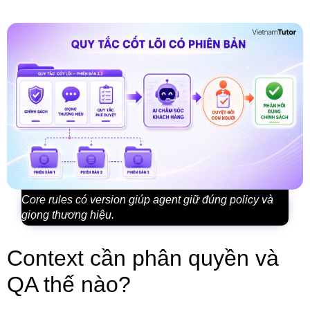
Core rules có version giúp agent giữ đúng policy và
giọng thương hiệu.
Context cần phân quyền và
QA thế nào?