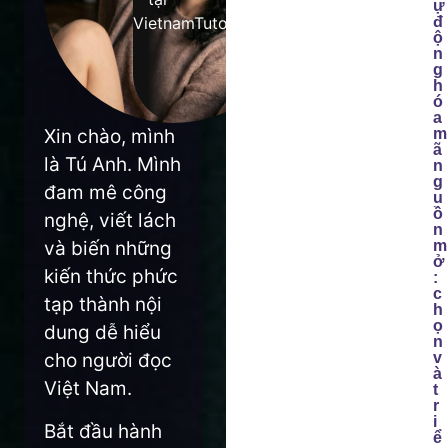
ự
VietnamTutor
đ
ộ
n
g
h
ó
a
Xin chào, mình
m
ã
là Tú Anh. Mình
n
g
đam mê công
u
ồ
nghệ, viết lách
n
và biến những
m
ở
kiến thức phức
:
c
tạp thành nội
h
ọ
dung dễ hiểu
n
cho người đọc
v
à
Việt Nam.
t
r
i
Bắt đầu hành
ể