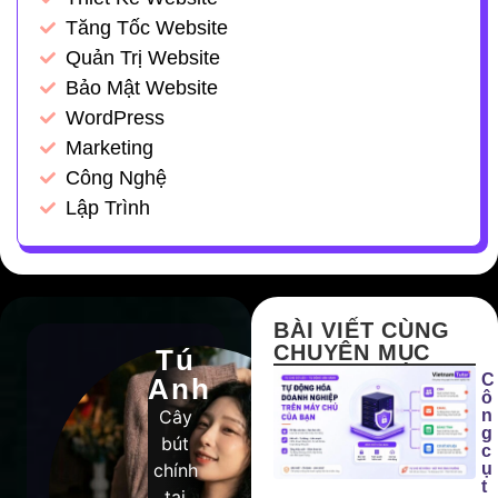
Tăng Tốc Website
Quản Trị Website
Bảo Mật Website
WordPress
Marketing
Công Nghệ
Lập Trình
BÀI VIẾT CÙNG
CHUYÊN MỤC
Tú
C
Anh
ô
Cây
n
g
bút
c
chính
ụ
t
tại