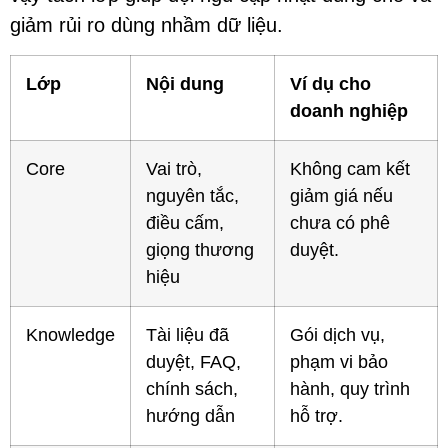
giảm rủi ro dùng nhầm dữ liệu.
Lớp
Nội dung
Ví dụ cho
doanh nghiệp
Core
Vai trò,
Không cam kết
nguyên tắc,
giảm giá nếu
điều cấm,
chưa có phê
giọng thương
duyệt.
hiệu
Knowledge
Tài liệu đã
Gói dịch vụ,
duyệt, FAQ,
phạm vi bảo
chính sách,
hành, quy trình
hướng dẫn
hỗ trợ.