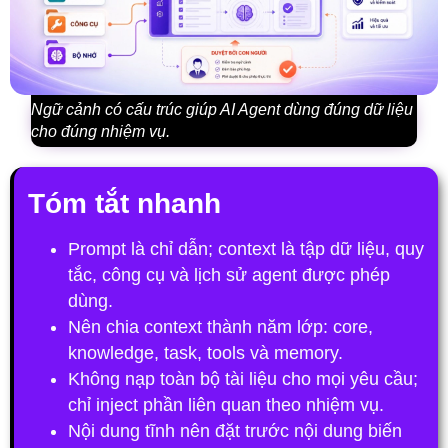
Ngữ cảnh có cấu trúc giúp AI Agent dùng đúng dữ liệu
cho đúng nhiệm vụ.
Tóm tắt nhanh
Prompt là chỉ dẫn; context là tập dữ liệu, quy
tắc, công cụ và lịch sử agent được phép
dùng.
Nên chia context thành năm lớp: core,
knowledge, task, tools và memory.
Không nạp toàn bộ tài liệu cho mọi yêu cầu;
chỉ inject phần liên quan theo nhiệm vụ.
Nội dung tĩnh nên đặt trước nội dung biến