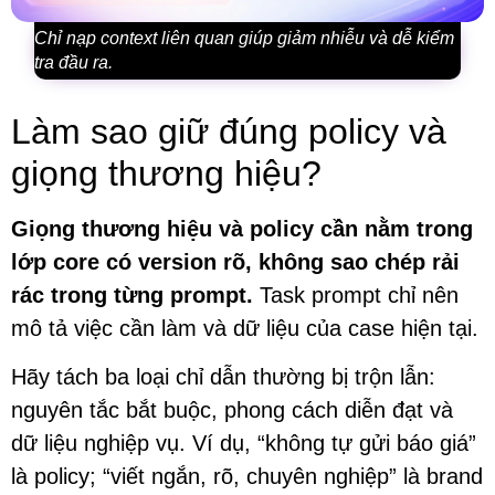
Chỉ nạp context liên quan giúp giảm nhiễu và dễ kiểm
tra đầu ra.
Làm sao giữ đúng policy và
giọng thương hiệu?
Giọng thương hiệu và policy cần nằm trong
lớp core có version rõ, không sao chép rải
rác trong từng prompt.
Task prompt chỉ nên
mô tả việc cần làm và dữ liệu của case hiện tại.
Hãy tách ba loại chỉ dẫn thường bị trộn lẫn:
nguyên tắc bắt buộc, phong cách diễn đạt và
dữ liệu nghiệp vụ. Ví dụ, “không tự gửi báo giá”
là policy; “viết ngắn, rõ, chuyên nghiệp” là brand