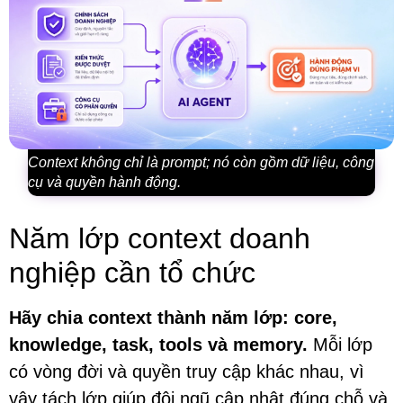
Context không chỉ là prompt; nó còn gồm dữ liệu, công
cụ và quyền hành động.
Năm lớp context doanh
nghiệp cần tổ chức
Hãy chia context thành năm lớp: core,
knowledge, task, tools và memory.
Mỗi lớp
có vòng đời và quyền truy cập khác nhau, vì
vậy tách lớp giúp đội ngũ cập nhật đúng chỗ và