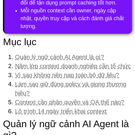
đổi để tận dụng prompt caching tốt hơn.
Mỗi nguồn context cần owner, ngày cập
nhật, quyền truy cập và cách đánh giá chất
lượng.
Mục lục
Quản lý ngữ cảnh AI Agent là gì?
Năm lớp context doanh nghiệp cần tổ chức
Vì sao không nên nạp toàn bộ dữ liệu?
Làm sao giữ đúng policy và giọng thương
hiệu?
Context cần phân quyền và QA thế nào?
Lộ trình 14 ngày triển khai context
Quản lý ngữ cảnh AI Agent là