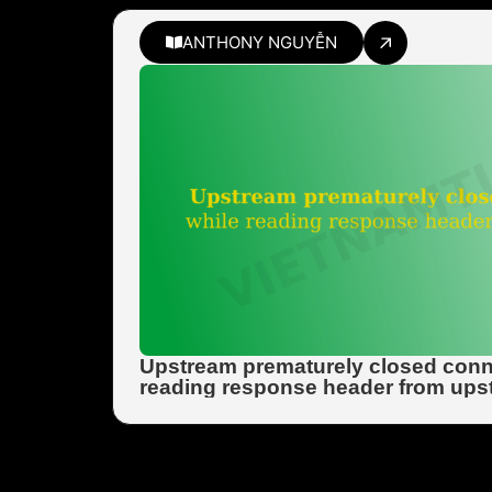
ANTHONY NGUYỄN
Upstream prematurely closed conn
reading response header from ups