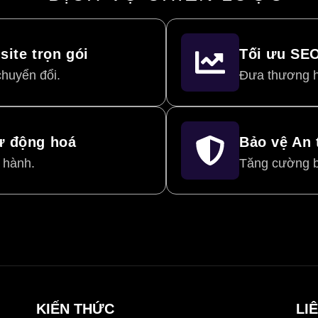
site trọn gói
Tối ưu SE
chuyển đổi.
Đưa thương h
ự động hoá
Bảo vệ An 
 hành.
Tăng cường b
KIẾN THỨC
LI